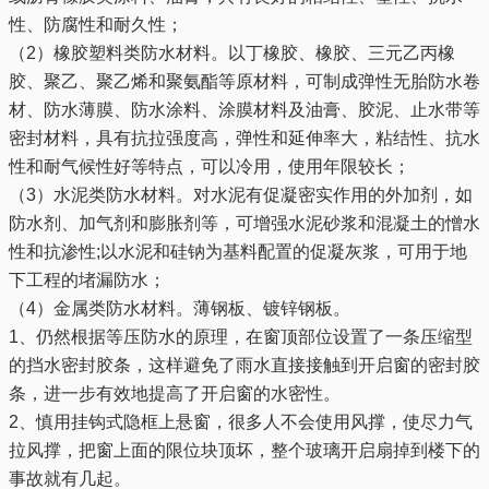
性、防腐性和耐久性；
（2）橡胶塑料类防水材料。以丁橡胶、橡胶、三元乙丙橡
胶、聚乙、聚乙烯和聚氨酯等原材料，可制成弹性无胎防水卷
材、防水薄膜、防水涂料、涂膜材料及油膏、胶泥、止水带等
密封材料，具有抗拉强度高，弹性和延伸率大，粘结性、抗水
性和耐气候性好等特点，可以冷用，使用年限较长；
（3）水泥类防水材料。对水泥有促凝密实作用的外加剂，如
防水剂、加气剂和膨胀剂等，可增强水泥砂浆和混凝土的憎水
性和抗渗性;以水泥和硅钠为基料配置的促凝灰浆，可用于地
下工程的堵漏防水；
（4）金属类防水材料。薄钢板、镀锌钢板。
1、仍然根据等压防水的原理，在窗顶部位设置了一条压缩型
的挡水密封胶条，这样避免了雨水直接接触到开启窗的密封胶
条，进一步有效地提高了开启窗的水密性。
2、慎用挂钩式隐框上悬窗，很多人不会使用风撑，使尽力气
拉风撑，把窗上面的限位块顶坏，整个玻璃开启扇掉到楼下的
事故就有几起。